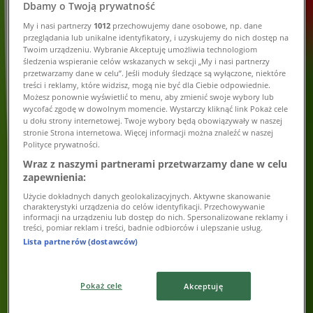
Dbamy o Twoją prywatność
Reklama
My i nasi partnerzy
1012
przechowujemy dane osobowe, np. dane
przeglądania lub unikalne identyfikatory, i uzyskujemy do nich dostęp na
Twoim urządzeniu. Wybranie Akceptuję umożliwia technologiom
śledzenia wspieranie celów wskazanych w sekcji „My i nasi partnerzy
przetwarzamy dane w celu”. Jeśli moduły śledzące są wyłączone, niektóre
treści i reklamy, które widzisz, mogą nie być dla Ciebie odpowiednie.
Możesz ponownie wyświetlić to menu, aby zmienić swoje wybory lub
wycofać zgodę w dowolnym momencie. Wystarczy kliknąć link Pokaż cele
u dołu strony internetowej. Twoje wybory będą obowiązywały w naszej
stronie Strona internetowa. Więcej informacji można znaleźć w naszej
Polityce prywatności.
Wraz z naszymi partnerami przetwarzamy dane w celu
zapewnienia:
Użycie dokładnych danych geolokalizacyjnych. Aktywne skanowanie
{"numCatalogs":0}
charakterystyki urządzenia do celów identyfikacji. Przechowywanie
informacji na urządzeniu lub dostęp do nich. Spersonalizowane reklamy i
treści, pomiar reklam i treści, badnie odbiorców i ulepszanie usług.
Adresy i godziny otwarcia Drogerie
Lista partnerów (dostawców)
Natura
Pokaż cele
Akceptuję